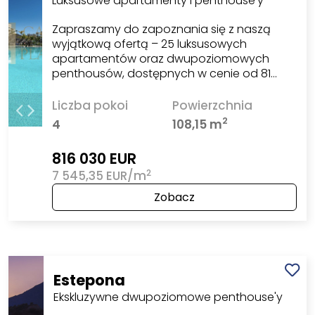
Luksusowe apartamenty i penthouse'y
Zapraszamy do zapoznania się z naszą
wyjątkową ofertą – 25 luksusowych
apartamentów oraz dwupoziomowych
penthousów, dostępnych w cenie od 81…
Liczba pokoi
Powierzchnia
2
4
108,15 m
816 030 EUR
2
7 545,35 EUR/m
Zobacz
Estepona
Ekskluzywne dwupoziomowe penthouse'y