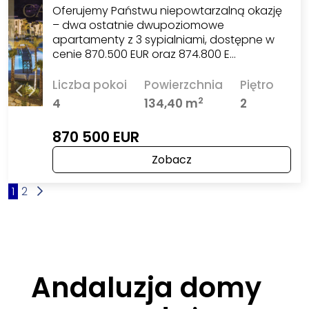
Oferujemy Państwu niepowtarzalną okazję
– dwa ostatnie dwupoziomowe
apartamenty z 3 sypialniami, dostępne w
cenie 870.500 EUR oraz 874.800 E…
Liczba pokoi
Powierzchnia
Piętro
2
4
134,40 m
2
870 500 EUR
Zobacz
1
2
Andaluzja domy