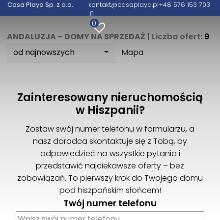
Casa Playa Sp. z o.o.
kontakt@casaplaya.pl
+48 576 153 703
0
ANDALUZJA – DOMY NA SPRZEDAŻ
| Liczba ofert:
9
od najnowszych
Mapa
Zainteresowany nieruchomością
w Hiszpanii?
Zostaw swój numer telefonu w formularzu, a
nasz doradca skontaktuje się z Tobą, by
odpowiedzieć na wszystkie pytania i
przedstawić najciekawsze oferty – bez
zobowiązań. To pierwszy krok do Twojego domu
pod hiszpańskim słońcem!
Twój numer telefonu