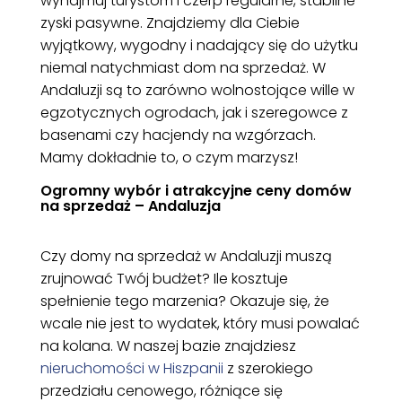
wynajmuj turystom i czerp regularne, stabilne
zyski pasywne. Znajdziemy dla Ciebie
wyjątkowy, wygodny i nadający się do użytku
niemal natychmiast dom na sprzedaż. W
Andaluzji są to zarówno wolnostojące wille w
egzotycznych ogrodach, jak i szeregowce z
basenami czy hacjendy na wzgórzach.
Mamy dokładnie to, o czym marzysz!
Ogromny wybór i atrakcyjne ceny domów
na sprzedaż – Andaluzja
Czy domy na sprzedaż w Andaluzji muszą
zrujnować Twój budżet? Ile kosztuje
spełnienie tego marzenia? Okazuje się, że
wcale nie jest to wydatek, który musi powalać
na kolana. W naszej bazie znajdziesz
nieruchomości w Hiszpanii
z szerokiego
przedziału cenowego, różniące się