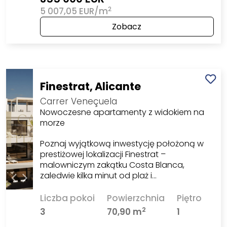
2
5 007,05 EUR/m
Zobacz
Finestrat, Alicante
Carrer Veneçuela
Nowoczesne apartamenty z widokiem na
morze
Poznaj wyjątkową inwestycję położoną w
prestiżowej lokalizacji Finestrat –
malowniczym zakątku Costa Blanca,
zaledwie kilka minut od plaż i…
Liczba pokoi
Powierzchnia
Piętro
2
3
70,90 m
1