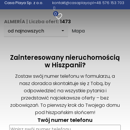
Casa Playa Sp. z o.o.
kontakt@casaplaya.pl
+48 576 153 703
0
ALMERÍA
| Liczba ofert:
1473
od najnowszych
Mapa
Zainteresowany nieruchomością
w Hiszpanii?
Zostaw swój numer telefonu w formularzu, a
nasz doradca skontaktuje się z Tobą, by
odpowiedzieć na wszystkie pytania i
przedstawić najciekawsze oferty – bez
zobowiązań. To pierwszy krok do Twojego domu
pod hiszpańskim słońcem!
Twój numer telefonu