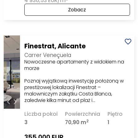
4 936,53 EUR/m
Zobacz
Finestrat, Alicante
Carrer Veneçuela
Nowoczesne apartamenty z widokiem na
morze
Poznaj wyjątkową inwestycję położoną w
prestiżowej lokalizacji Finestrat –
malowniczym zakątku Costa Blanca,
zaledwie kilka minut od plaż i…
Liczba pokoi
Powierzchnia
Piętro
2
3
70,90 m
1
355 000 EUR