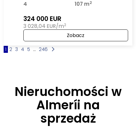
2
4
107 m
324 000 EUR
2
3 028,04 EUR/m
Zobacz
1
2
3
4
5
...
246
Nieruchomości w
Almeríi na
sprzedaż