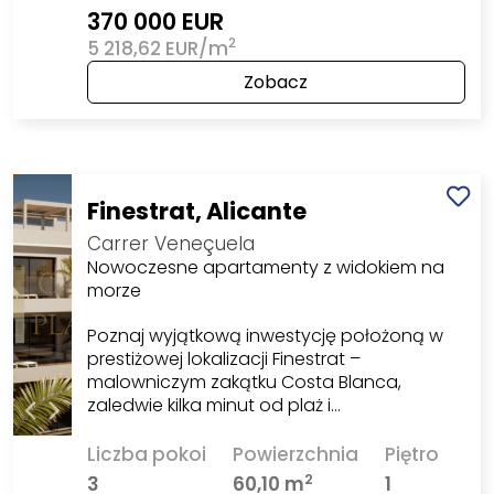
370 000 EUR
2
5 218,62 EUR/m
Zobacz
Finestrat, Alicante
Carrer Veneçuela
Nowoczesne apartamenty z widokiem na
morze
Poznaj wyjątkową inwestycję położoną w
prestiżowej lokalizacji Finestrat –
malowniczym zakątku Costa Blanca,
zaledwie kilka minut od plaż i…
Liczba pokoi
Powierzchnia
Piętro
2
3
60,10 m
1