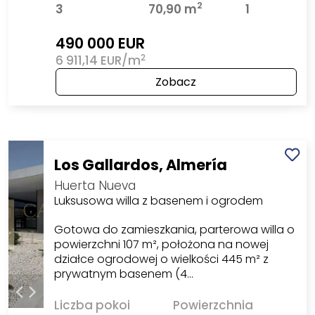
2
3
70,90 m
1
490 000 EUR
2
6 911,14 EUR/m
Zobacz
Los Gallardos, Almería
Huerta Nueva
Luksusowa willa z basenem i ogrodem
Gotowa do zamieszkania, parterowa willa o
powierzchni 107 m², położona na nowej
działce ogrodowej o wielkości 445 m² z
prywatnym basenem (4…
Liczba pokoi
Powierzchnia