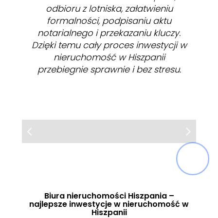
odbioru z lotniska, załatwieniu
formalności, podpisaniu aktu
notarialnego i przekazaniu kluczy.
Dzięki temu cały proces inwestycji w
nieruchomość w Hiszpanii
przebiegnie sprawnie i bez stresu.
Mieszkanie | Sprzedaż
Dom | Sprzedaż
Finestrat, Alicante, Carrer
Los Gallardos, Almería,
Huerta Nueva
Veneçuela
Luksusowa willa z basenem i
Nowoczesne apartamenty z
N
widokiem na morze
ogrodem
Biura nieruchomości Hiszpania –
najlepsze inwestycje w nieruchomość w
Hiszpanii