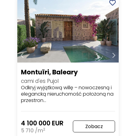
Montuïri, Baleary
cami d'es Pujol
Odkryj wyjątkową willę – nowoczesną i
elegancką nieruchomość położoną na
przestron…
4 100 000 EUR
Zobacz
2
5 710 /m