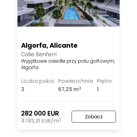
Algorfa, Alicante
Calle Benferri
Wyjątkowe osiedle przy polu golfowym,
Algorfa
Liczba pokoi
Powierzchnia
Piętro
2
3
67,25 m
1
282 000 EUR
Zobacz
2
4 193,31 EUR/m