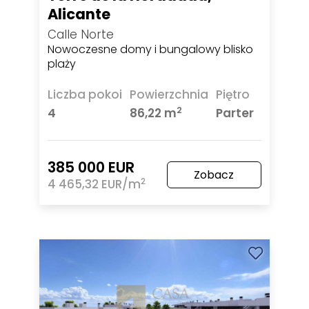
Alicante
Calle Norte
Nowoczesne domy i bungalowy blisko
plaży
Liczba pokoi
Powierzchnia
Piętro
2
4
86,22 m
Parter
385 000 EUR
Zobacz
2
4 465,32 EUR/m