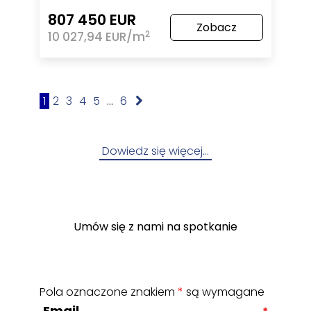
807 450 EUR
Zobacz
2
10 027,94 EUR/m
1
2
3
4
5
...
6
Dowiedz się więcej…
Umów się z nami na spotkanie
Pola oznaczone znakiem
*
są wymagane
Email