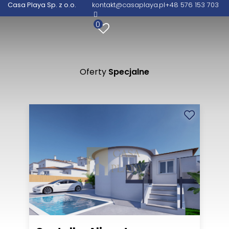
Casa Playa Sp. z o.o.
kontakt@casaplaya.pl
+48 576 153 703
Biuro nieruchomości Hiszpania - Casa Playa
0
Twój dom pod słońcem –
szybciej niż myślisz.
Oferty
Specjalne
+48 576 153 703