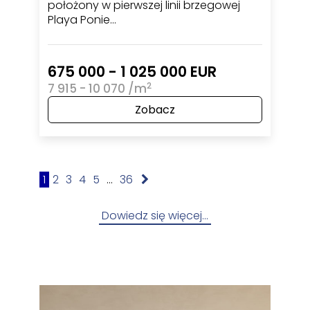
położony w pierwszej linii brzegowej
Playa Ponie…
675 000 - 1 025 000 EUR
2
7 915 - 10 070 /m
Zobacz
1
2
3
4
5
...
36
Dowiedz się więcej…