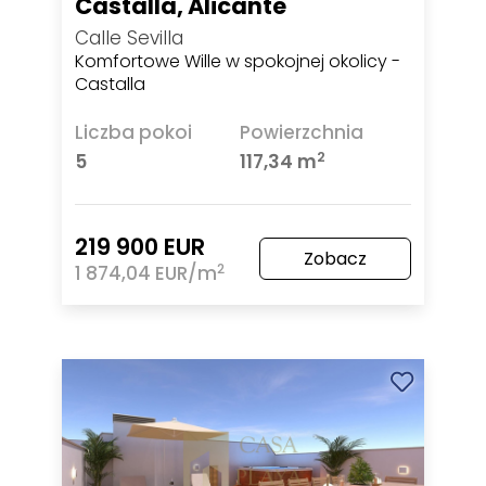
Castalla, Alicante
Calle Sevilla
Komfortowe Wille w spokojnej okolicy -
Castalla
Liczba pokoi
Powierzchnia
2
5
117,34 m
219 900 EUR
Zobacz
2
1 874,04 EUR/m