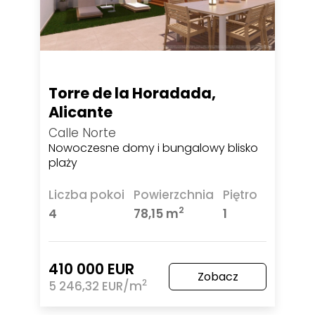
Torre de la Horadada,
Alicante
Calle Norte
Nowoczesne domy i bungalowy blisko
plaży
Liczba pokoi
Powierzchnia
Piętro
2
4
78,15 m
1
410 000 EUR
Zobacz
2
5 246,32 EUR/m