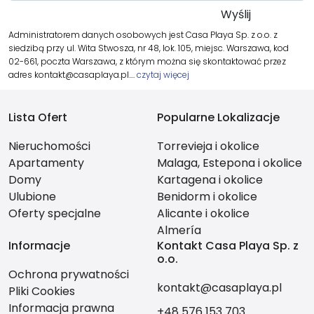
Administratorem danych osobowych jest Casa Playa Sp. z o.o. z
siedzibą przy ul. Wita Stwosza, nr 48, lok. 105, miejsc. Warszawa, kod
02-661, poczta Warszawa, z którym można się skontaktować przez
adres kontakt@casaplaya.pl.…
czytaj więcej
Lista Ofert
Popularne Lokalizacje
Nieruchomości
Torrevieja i okolice
Apartamenty
Malaga, Estepona i okolice
Domy
Kartagena i okolice
Ulubione
Benidorm i okolice
Oferty specjalne
Alicante i okolice
Almería
Informacje
Kontakt Casa Playa Sp. z
o.o.
Ochrona prywatności
kontakt@casaplaya.pl
Pliki Cookies
Informacja prawna
+48 576 153 703