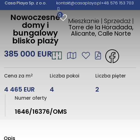
Casa Playa Sp. z o.o.
kontakt@casaplaya.pl
+48 576 153 703
0
Nowoczesne
Mieszkanie | Sprzedaż |
domy i
Torre de la Horadada,
bungalowy
Alicante, Calle Norte
blisko plaży
385 000 EUR
2
Cena za m
Liczba pokoi
Liczba pięter
4 465 EUR
4
2
Numer oferty
1646/16376/OMS
Opis