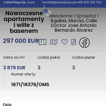
Casa Playa Sp. z o.o.
kontakt@casaplaya.pl
+48 576 153 703
0
Nowoczesne
Mieszkanie | Sprzedaż |
apartamenty
Águilas, Murcia, Calle
i wille z
Doctor Jose Antonio
basenem
Bernardo Alvarez
297 000 EUR
2
Cena za m
Liczba pokoi
Liczba pięter
3 879 EUR
3
3
Numer oferty
1671/16376/OMS
Opis