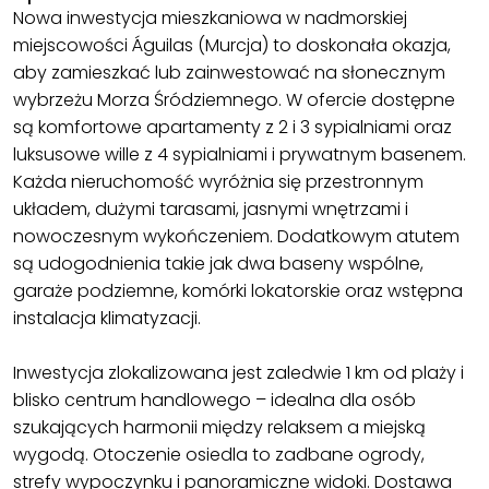
Nowa inwestycja mieszkaniowa w nadmorskiej
miejscowości Águilas (Murcja) to doskonała okazja,
aby zamieszkać lub zainwestować na słonecznym
wybrzeżu Morza Śródziemnego. W ofercie dostępne
są komfortowe apartamenty z 2 i 3 sypialniami oraz
luksusowe wille z 4 sypialniami i prywatnym basenem.
Każda nieruchomość wyróżnia się przestronnym
układem, dużymi tarasami, jasnymi wnętrzami i
nowoczesnym wykończeniem. Dodatkowym atutem
są udogodnienia takie jak dwa baseny wspólne,
garaże podziemne, komórki lokatorskie oraz wstępna
instalacja klimatyzacji.
Inwestycja zlokalizowana jest zaledwie 1 km od plaży i
blisko centrum handlowego – idealna dla osób
szukających harmonii między relaksem a miejską
wygodą. Otoczenie osiedla to zadbane ogrody,
strefy wypoczynku i panoramiczne widoki. Dostawa