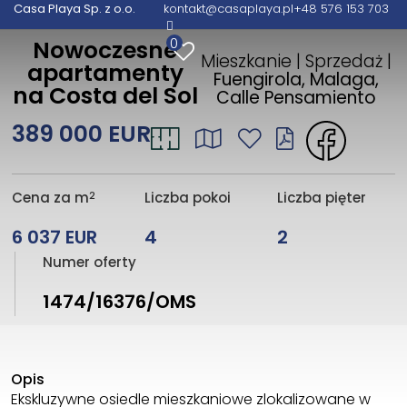
Casa Playa Sp. z o.o.
kontakt@casaplaya.pl
+48 576 153 703
0
Nowoczesne
Mieszkanie | Sprzedaż |
apartamenty
Fuengirola, Malaga,
na Costa del Sol
Calle Pensamiento
389 000 EUR
2
Cena za m
Liczba pokoi
Liczba pięter
6 037 EUR
4
2
Numer oferty
1474/16376/OMS
Opis
Ekskluzywne osiedle mieszkaniowe zlokalizowane w