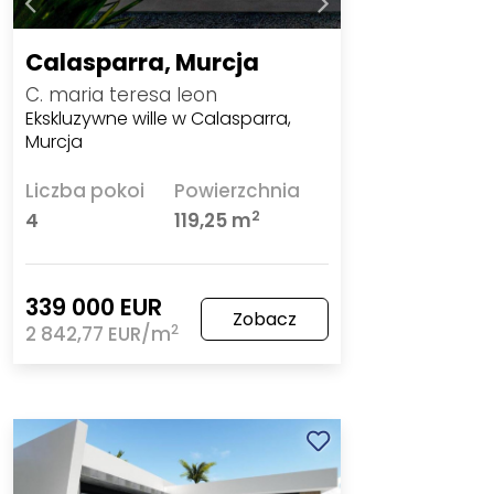
Calasparra, Murcja
C. maria teresa leon
Ekskluzywne wille w Calasparra,
Murcja
Liczba pokoi
Powierzchnia
2
4
119,25 m
339 000 EUR
Zobacz
2
2 842,77 EUR/m