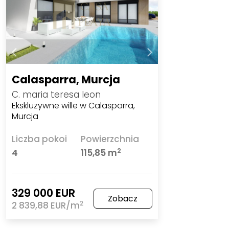
Calasparra, Murcja
C. maria teresa leon
Ekskluzywne wille w Calasparra,
Murcja
Liczba pokoi
Powierzchnia
2
4
115,85 m
329 000 EUR
Zobacz
2
2 839,88 EUR/m