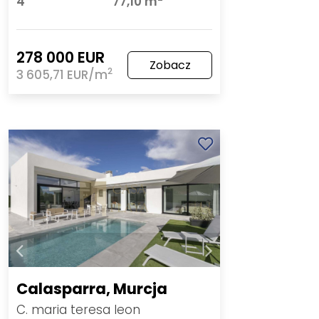
4
77,10 m
278 000 EUR
Zobacz
2
3 605,71 EUR/m
Calasparra, Murcja
C. maria teresa leon