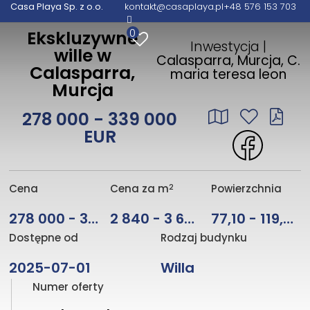
Casa Playa Sp. z o.o.
kontakt@casaplaya.pl
+48 576 153 703
0
Ekskluzywne
Inwestycja |
wille w
Calasparra, Murcja, C.
Calasparra,
maria teresa leon
Murcja
278 000 - 339 000
EUR
2
Cena
Cena za m
Powierzchnia
278 000 - 339 000 EUR
2 840 - 3 606
77,10 - 119,25 m
Dostępne od
Rodzaj budynku
2025-07-01
Willa
Numer oferty