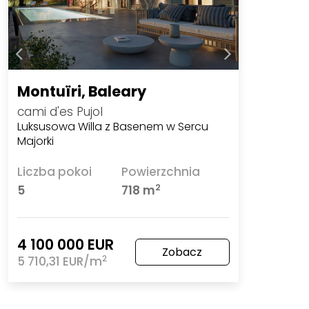
Montuïri, Baleary
cami d'es Pujol
Luksusowa Willa z Basenem w Sercu
Majorki
Liczba pokoi
Powierzchnia
2
5
718 m
4 100 000 EUR
Zobacz
2
5 710,31 EUR/m