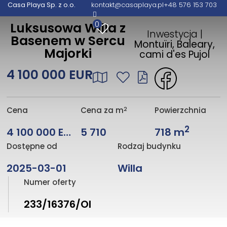
Casa Playa Sp. z o.o.
kontakt@casaplaya.pl
+48 576 153 703
0
Luksusowa Willa z
Inwestycja |
Basenem w Sercu
Montuïri, Baleary,
Majorki
cami d'es Pujol
4 100 000 EUR
2
Cena
Cena za m
Powierzchnia
2
4 100 000 EUR
5 710
718 m
Dostępne od
Rodzaj budynku
2025-03-01
Willa
Numer oferty
233/16376/OI