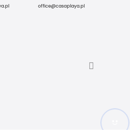
a.pl
office@casaplaya.pl
Hej! Chętnie Ci pomogę