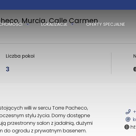
heco, Murcia, Calle Carmen
UCHOMOŚCI
LOKALIZACJE
OFERTY SPECJALNE
Liczba pokoi
N
3
ojących willi w sercu Torre Pacheco,
+
woczesnym stylu życia. Domy dostępne
k
rują przestronny salon z jadalnią, dużymi
ht
iem do ogrodu z prywatnym basenem.