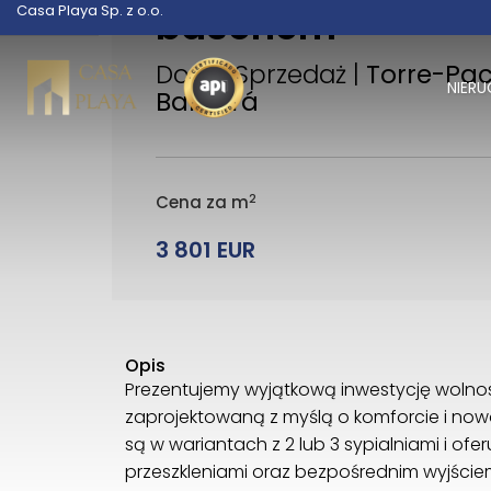
basenem
Casa Playa Sp. z o.o.
Dom | Sprzedaż |
Torre-Pac
NIER
Barberá
2
Cena za m
3 801 EUR
Opis
Prezentujemy wyjątkową inwestycję wolnost
zaprojektowaną z myślą o komforcie i no
są w wariantach z 2 lub 3 sypialniami i ofe
przeszkleniami oraz bezpośrednim wyjśc