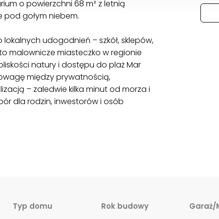
ium o powierzchni 68 m² z letnią
cje pod gołym niebem.
ko lokalnych udogodnień – szkół, sklepów,
o to malownicze miasteczko w regionie
 bliskości natury i dostępu do plaż Mar
nowagę między prywatnością,
acją – zaledwie kilka minut od morza i
ór dla rodzin, inwestorów i osób
Typ domu
Rok budowy
Garaż/