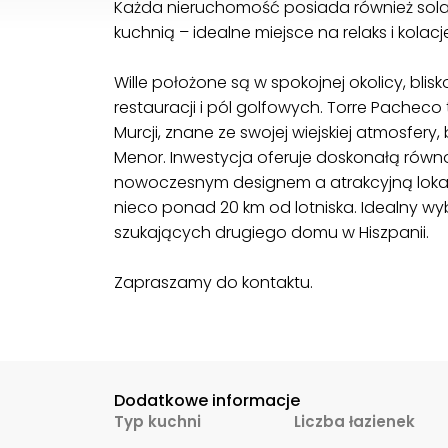
Każda nieruchomość posiada również solar
kuchnią – idealne miejsce na relaks i kola
Wille położone są w spokojnej okolicy, blis
restauracji i pól golfowych. Torre Pachec
Murcji, znane ze swojej wiejskiej atmosfery,
Menor. Inwestycja oferuje doskonałą rów
nowoczesnym designem a atrakcyjną lokaliz
nieco ponad 20 km od lotniska. Idealny wyb
szukających drugiego domu w Hiszpanii.
Zapraszamy do kontaktu.
Dodatkowe informacje
Typ kuchni
Liczba łazienek