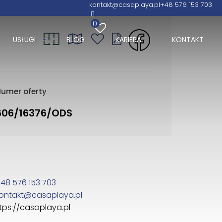
kontakt@casaplaya.pl
+48 576 153 703
0
USŁUGI
BLOG
KARIERA
KONTAKT
umer oferty
606/16376/ODS
48 576 153 703
ontakt@casaplaya.pl
tps://casaplaya.pl