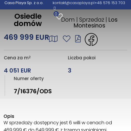
Casa Playa Sp. z o.o.
kontakt@casaplaya.pl
+48 576 153 703
0
Osiedle
Dom | Sprzedaż |
Los
domów
Montesinos
469 999 EUR
2
Cena za m
Liczba pokoi
4 051 EUR
3
Numer oferty
7/16376/ODS
Opis
W sprzedaży dostępncy jest 6 willi w cenach od
469.999 € do 649.999 € z trzema sypialniami,