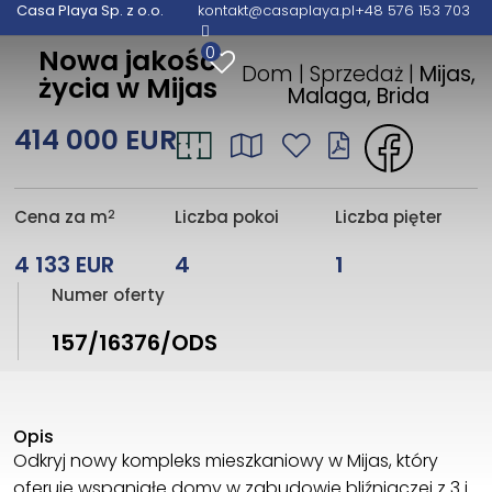
Casa Playa Sp. z o.o.
kontakt@casaplaya.pl
+48 576 153 703
0
Nowa jakość
Dom | Sprzedaż |
Mijas,
życia w Mijas
Malaga, Brida
414 000 EUR
2
Cena za m
Liczba pokoi
Liczba pięter
4 133 EUR
4
1
Numer oferty
157/16376/ODS
Opis
Odkryj nowy kompleks mieszkaniowy w Mijas, który
oferuje wspaniałe domy w zabudowie bliźniaczej z 3 i