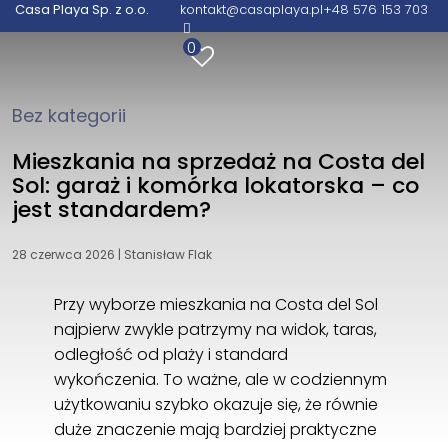
Casa Playa Sp. z o.o.
kontakt@casaplaya.pl
+48 576 153 703
Casa Playa Sp. z o.o.
0
Wita Stwosza 48/105
02-661 Warszawa
+48 576 153 703
Bez kategorii
kontakt@casaplaya.pl
Mieszkania na sprzedaż na Costa del
Sol: garaż i komórka lokatorska – co
jest standardem?
28 czerwca 2026
|
Stanisław Flak
Przy wyborze mieszkania na Costa del Sol
najpierw zwykle patrzymy na widok, taras,
odległość od plaży i standard
wykończenia. To ważne, ale w codziennym
użytkowaniu szybko okazuje się, że równie
duże znaczenie mają bardziej praktyczne