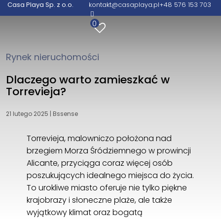
Casa Playa Sp. z o.o.
kontakt@casaplaya.pl
+48 576 153 703
Casa Playa Sp. z o.o.
0
Wita Stwosza 48/105
02-661 Warszawa
+48 576 153 703
Rynek nieruchomości
kontakt@casaplaya.pl
Dlaczego warto zamieszkać w
Torrevieja?
21 lutego 2025
|
Bssense
Torrevieja, malowniczo położona nad
brzegiem Morza Śródziemnego w prowincji
Alicante, przyciąga coraz więcej osób
poszukujących idealnego miejsca do życia.
To urokliwe miasto oferuje nie tylko piękne
krajobrazy i słoneczne plaże, ale także
wyjątkowy klimat oraz bogatą