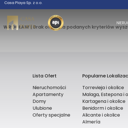
Casa Playa Sp. z o.o.
NIER
WROCŁAW
| Brak ofert dla podanych kryteriów wys
Lista Ofert
Popularne Lokalizac
Nieruchomości
Torrevieja i okolice
Apartamenty
Malaga, Estepona i o
Domy
Kartagena i okolice
Ulubione
Benidorm i okolice
Oferty specjalne
Alicante i okolice
Almería