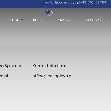
kontakt@casaplaya.pl
+48 576 153 703
0
USŁUGI
BLOG
KARIERA
KONTAKT
a Sp. z o.o.
Kontakt dla firm:
a.pl
office@casaplaya.pl