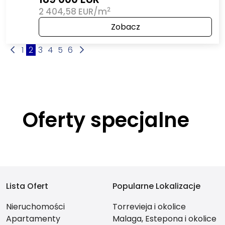
2
2 404,58 EUR/m
Zobacz
1
2
3
4
5
6
Oferty specjalne
Lista Ofert
Popularne Lokalizacje
Nieruchomości
Torrevieja i okolice
Apartamenty
Malaga, Estepona i okolice