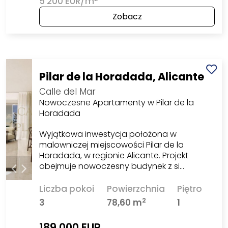
5 200 EUR/m
Zobacz
Pilar de la Horadada, Alicante
Calle del Mar
Nowoczesne Apartamenty w Pilar de la
Horadada
Wyjątkowa inwestycja położona w
malowniczej miejscowości Pilar de la
Horadada, w regionie Alicante. Projekt
obejmuje nowoczesny budynek z si…
Liczba pokoi
Powierzchnia
Piętro
2
3
78,60 m
1
189 000 EUR