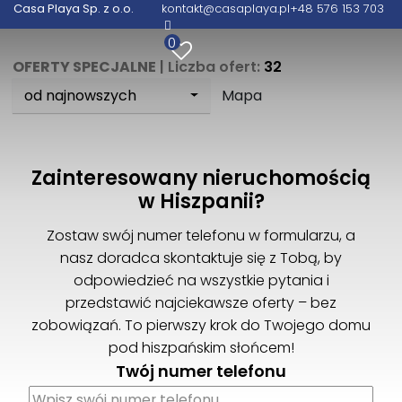
Casa Playa Sp. z o.o.
kontakt@casaplaya.pl
+48 576 153 703
0
OFERTY SPECJALNE
| Liczba ofert:
32
od najnowszych
Mapa
Zainteresowany nieruchomością
w Hiszpanii?
Zostaw swój numer telefonu w formularzu, a
nasz doradca skontaktuje się z Tobą, by
odpowiedzieć na wszystkie pytania i
przedstawić najciekawsze oferty – bez
zobowiązań. To pierwszy krok do Twojego domu
pod hiszpańskim słońcem!
Twój numer telefonu