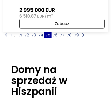
2 995 000 EUR
2
6 510,87 EUR/m
Zobacz
1
...
71
72
73
74
75
76
77
78
79
Domy na
sprzedaż w
Hiszpanii