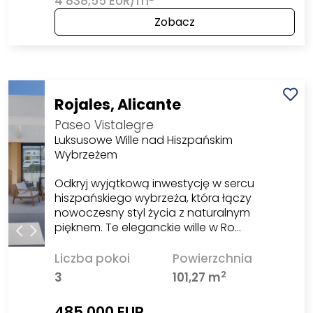
4 838,55 EUR/m
Zobacz
Rojales, Alicante
Paseo Vistalegre
Luksusowe Wille nad Hiszpańskim
Wybrzeżem
Odkryj wyjątkową inwestycję w sercu
hiszpańskiego wybrzeża, która łączy
nowoczesny styl życia z naturalnym
pięknem. Te eleganckie wille w Ro…
Liczba pokoi
Powierzchnia
2
3
101,27 m
485 000 EUR