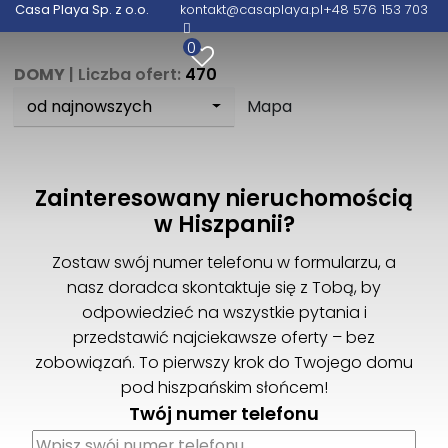
Casa Playa Sp. z o.o.
kontakt@casaplaya.pl
+48 576 153 703
0
DOMY
| Liczba ofert:
470
od najnowszych
Mapa
Zainteresowany nieruchomością
w Hiszpanii?
Zostaw swój numer telefonu w formularzu, a
nasz doradca skontaktuje się z Tobą, by
odpowiedzieć na wszystkie pytania i
przedstawić najciekawsze oferty – bez
zobowiązań. To pierwszy krok do Twojego domu
pod hiszpańskim słońcem!
Twój numer telefonu