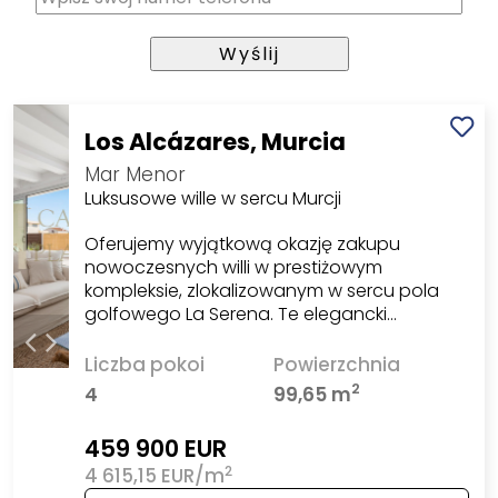
Los Alcázares, Murcia
Mar Menor
Luksusowe wille w sercu Murcji
Oferujemy wyjątkową okazję zakupu
nowoczesnych willi w prestiżowym
kompleksie, zlokalizowanym w sercu pola
golfowego La Serena. Te elegancki…
Liczba pokoi
Powierzchnia
2
4
99,65 m
459 900 EUR
2
4 615,15 EUR/m