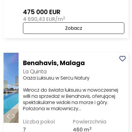
475 000 EUR
2
4 690,43 EUR/m
Zobacz
Benahavis, Malaga
La Quinta
Oaza Luksusu w Sercu Natury
Wkrocz do świata luksusu w nowoczesnej
willi na sprzedaż w Benahavis, oferującej
spektakularne widoki na morze i góry.
Położona w malowniczy…
Liczba pokoi
Powierzchnia
2
7
460 m