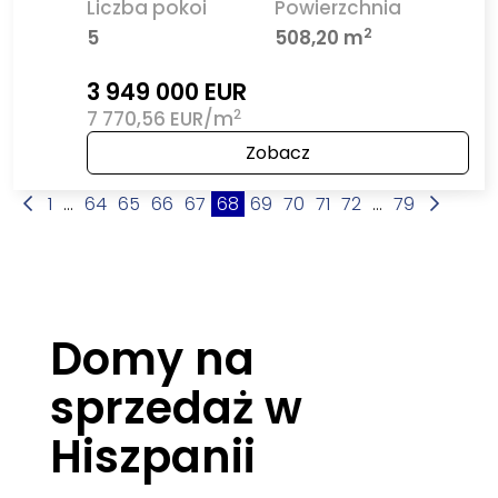
Liczba pokoi
Powierzchnia
2
5
508,20 m
3 949 000 EUR
2
7 770,56 EUR/m
Zobacz
1
...
64
65
66
67
68
69
70
71
72
...
79
Domy na
sprzedaż w
Hiszpanii