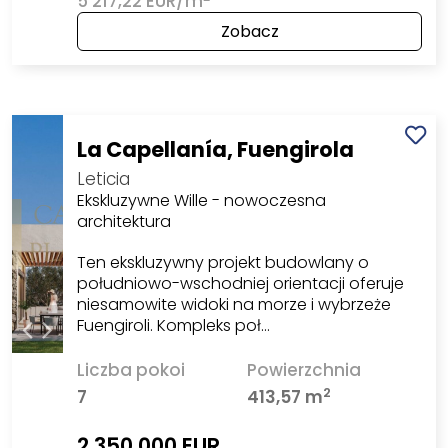
5 217,22 EUR/m
Zobacz
La Capellanía, Fuengirola
Leticia
Ekskluzywne Wille - nowoczesna
architektura
Ten ekskluzywny projekt budowlany o
południowo-wschodniej orientacji oferuje
niesamowite widoki na morze i wybrzeże
Fuengiroli. Kompleks poł…
Liczba pokoi
Powierzchnia
2
7
413,57 m
2 350 000 EUR