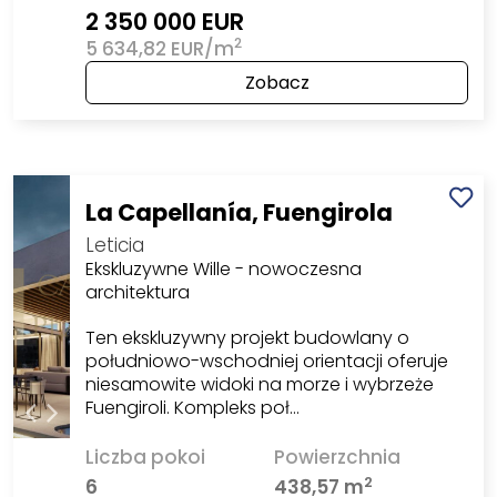
2 350 000 EUR
2
5 634,82 EUR/m
Zobacz
La Capellanía, Fuengirola
Leticia
Ekskluzywne Wille - nowoczesna
architektura
Ten ekskluzywny projekt budowlany o
południowo-wschodniej orientacji oferuje
niesamowite widoki na morze i wybrzeże
Fuengiroli. Kompleks poł…
Liczba pokoi
Powierzchnia
2
6
438,57 m