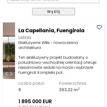
La Capellanía, Fuengirola
Leticia
Ekskluzywne Wille - nowoczesna
architektura
Ten ekskluzywny projekt budowlany o
południowo-wschodniej orientacji oferuje
niesamowite widoki na morze i wybrzeże
Fuengiroli. Kompleks poł…
Liczba pokoi
Powierzchnia
2
6
363,22 m
1 895 000 EUR
2