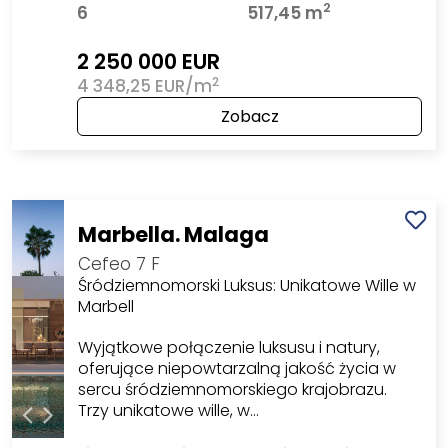
2
6
517,45 m
2 250 000 EUR
2
4 348,25 EUR/m
Zobacz
Marbella. Malaga
Cefeo 7 F
Śródziemnomorski Luksus: Unikatowe Wille w
Marbell
Wyjątkowe połączenie luksusu i natury,
oferujące niepowtarzalną jakość życia w
sercu śródziemnomorskiego krajobrazu.
Trzy unikatowe wille, w…