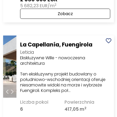
2
5 682,23 EUR/m
Zobacz
La Capellanía, Fuengirola
Leticia
Ekskluzywne Wille - nowoczesna
architektura
Ten ekskluzywny projekt budowlany o
południowo-wschodniej orientacji oferuje
niesamowite widoki na morze i wybrzeże
Fuengiroli. Kompleks poł…
Liczba pokoi
Powierzchnia
2
6
417,05 m