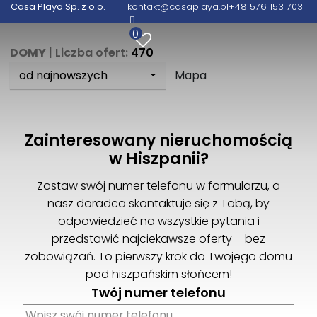
Casa Playa Sp. z o.o.
kontakt@casaplaya.pl
+48 576 153 703
0
DOMY
| Liczba ofert:
470
od najnowszych
Mapa
Zainteresowany nieruchomością
w Hiszpanii?
Zostaw swój numer telefonu w formularzu, a
nasz doradca skontaktuje się z Tobą, by
odpowiedzieć na wszystkie pytania i
przedstawić najciekawsze oferty – bez
zobowiązań. To pierwszy krok do Twojego domu
pod hiszpańskim słońcem!
Twój numer telefonu