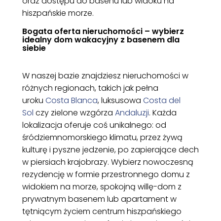
oraz dostępu do basenu lub widoku na
hiszpańskie morze.
Bogata oferta nieruchomości – wybierz
idealny dom wakacyjny z basenem dla
siebie
W naszej bazie znajdziesz nieruchomości w
różnych regionach, takich jak pełna
uroku
Costa Blanca
, luksusowa
Costa del
Sol
czy zielone wzgórza
Andaluzji
. Każda
lokalizacja oferuje coś unikalnego: od
śródziemnomorskiego klimatu, przez żywą
kulturę i pyszne jedzenie, po zapierające dech
w piersiach krajobrazy. Wybierz nowoczesną
rezydencję w formie przestronnego domu z
widokiem na morze, spokojną willę-dom z
prywatnym basenem lub apartament w
tętniącym życiem centrum hiszpańskiego