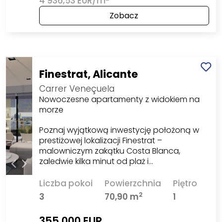
4 936,53 EUR/m
Zobacz
Finestrat, Alicante
Carrer Veneçuela
Nowoczesne apartamenty z widokiem na
morze
Poznaj wyjątkową inwestycję położoną w
prestiżowej lokalizacji Finestrat –
malowniczym zakątku Costa Blanca,
zaledwie kilka minut od plaż i…
Liczba pokoi
Powierzchnia
Piętro
2
3
70,90 m
1
355 000 EUR