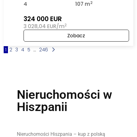
2
4
107 m
324 000 EUR
2
3 028,04 EUR/m
Zobacz
1
2
3
4
5
...
246
Nieruchomości w
Hiszpanii
Nieruchomości Hiszpania – kup z polską