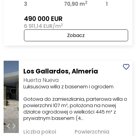
2
3
70,90 m
1
490 000 EUR
2
6 911,14 EUR/m
Zobacz
Los Gallardos, Almería
Huerta Nueva
Luksusowa willa z basenem i ogrodem
Gotowa do zamieszkania, parterowa willa o
powierzchni 107 m², położona na nowej
działce ogrodowej o wielkości 445 m² z
prywatnym basenem (4…
Liczba pokoi
Powierzchnia