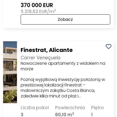
370 000 EUR
2
5 218,62 EUR/m
Zobacz
Finestrat, Alicante
Carrer Veneçuela
Nowoczesne apartamenty z widokiem na
morze
Poznaj wyjątkową inwestycję położoną w
prestiżowej lokalizacji Finestrat –
malowniczym zakątku Costa Blanca,
zaledwie kilka minut od plaż i…
Liczba pokoi
Powierzchnia
Piętro
2
3
60,10 m
1