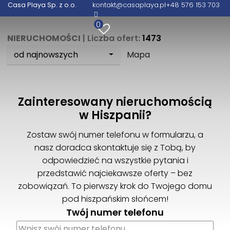
Casa Playa Sp. z o.o.
kontakt@casaplaya.pl
+48 576 153 703
0
NIERUCHOMOŚCI
| Liczba ofert:
1473
od najnowszych
Mapa
Zainteresowany nieruchomością
w Hiszpanii?
Zostaw swój numer telefonu w formularzu, a
nasz doradca skontaktuje się z Tobą, by
odpowiedzieć na wszystkie pytania i
przedstawić najciekawsze oferty – bez
zobowiązań. To pierwszy krok do Twojego domu
pod hiszpańskim słońcem!
Twój numer telefonu