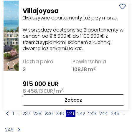
Villajoyosa
Ekskluzywne apartamenty tuż przy morzu
W sprzedaży dostępne są 2 apartamenty w
cenach od 915.000 € do 1 100.000 € z
trzema sypialniami, salonem z kuchnią i
dwoma łazienkami.Do każ…
Liczba pokoi
Powierzchnia
2
3
108,18 m
915 000 EUR
2
8 458,13 EUR/m
Zobacz
1
...
237
238
239
240
241
242
243
244
245
...
246