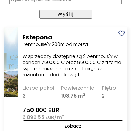
Estepona
Penthouse'y 200m od morza
W sprzedaży dostępne są 2 penthous'y w
cenach 750.000 € oraz 850.000 € z trzema
sypialniami, salonem z kuchnią, dwa
łazienkami i dodatkową t…
Liczba pokoi
Powierzchnia
Piętro
2
3
108,75 m
2
750 000 EUR
2
6 896,55 EUR/m
Zobacz