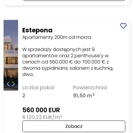
Estepona
Apartamenty 200m od morza
W sprzedaży dostępnych jest 9
apartamentów oraz 2 penthouse'y w
cenach od 560.000 € do 700.000 € z
dwoma sypialniami, salonem z kuchnią,
dwa…
Liczba pokoi
Powierzchnia
2
2
91,50 m
560 000 EUR
2
6 120,22 EUR/m
Zobacz