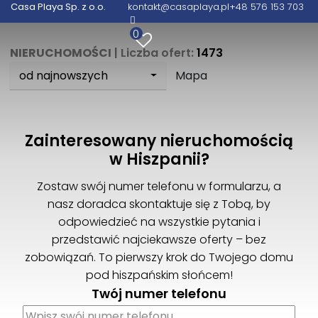
Casa Playa Sp. z o.o.
kontakt@casaplaya.pl
+48 576 153 703
0
NIERUCHOMOŚCI
| Liczba ofert:
1473
od najnowszych
Mapa
Zainteresowany nieruchomością
w Hiszpanii?
Zostaw swój numer telefonu w formularzu, a
nasz doradca skontaktuje się z Tobą, by
odpowiedzieć na wszystkie pytania i
przedstawić najciekawsze oferty – bez
zobowiązań. To pierwszy krok do Twojego domu
pod hiszpańskim słońcem!
Twój numer telefonu