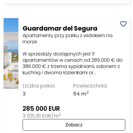
Guardamar del Segura
Apartamenty przy parku z widokiem na
morze
W sprzedaży dostępnych jest 11
apartamentów w cenach od 285.000 € do
386.000 € z trzema sypialniami, salonem z
kuchnią i dwoma łazienkami or…
Liczba pokoi
Powierzchnia
2
3
94 m
285 000 EUR
2
3 031,91 EUR/m
Zobacz