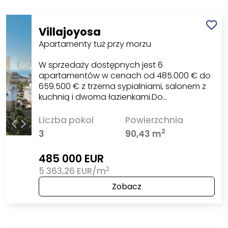
Villajoyosa
Apartamenty tuż przy morzu
W sprzedaży dostępnych jest 6
apartamentów w cenach od 485.000 € do
659.500 € z trzema sypialniami, salonem z
kuchnią i dwoma łazienkami.Do…
Liczba pokoi
Powierzchnia
2
3
90,43 m
485 000 EUR
2
5 363,26 EUR/m
Zobacz