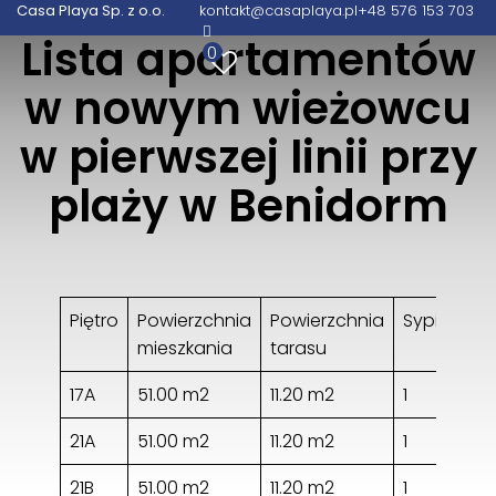
Casa Playa Sp. z o.o.
kontakt@casaplaya.pl
+48 576 153 703
Casa Playa Sp. z o.o.
Lista apartamentów
0
Wita Stwosza 48/105
w nowym wieżowcu
02-661 Warszawa
+48 576 153 703
w pierwszej linii przy
kontakt@casaplaya.pl
plaży w Benidorm
Piętro
Powierzchnia
Powierzchnia
Sypialnie
mieszkania
tarasu
17A
51.00 m2
11.20 m2
1
21A
51.00 m2
11.20 m2
1
21B
51.00 m2
11.20 m2
1