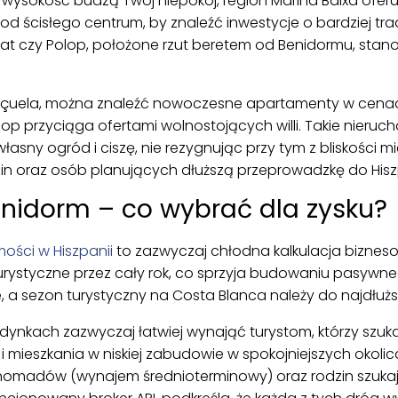
 i wysokość budzą Twój niepokój, region Marina Baixa oferu
 od ścisłego centrum, by znaleźć inwestycje o bardziej tr
trat czy Polop, położone rzut beretem od Benidormu, stan
eneçuela, można znaleźć nowoczesne apartamenty w cena
olop przyciąga ofertami wolnostojących willi. Takie nieru
sny ogród i ciszę, nie rezygnując przy tym z bliskości miej
zin oraz osób planujących dłuższą przeprowadzkę do Hiszp
enidorm – co wybrać dla zysku?
ości w Hiszpanii
to zazwyczaj chłodna kalkulacja biznes
rystyczne przez cały rok, co sprzyja budowaniu pasywn
, a sezon turystyczny na Costa Blanca należy do najdłużs
nkach zazwyczaj łatwiej wynająć turystom, którzy szukają
y i mieszkania w niskiej zabudowie w spokojniejszych okoli
nomadów (wynajem średnioterminowy) oraz rodzin szuka