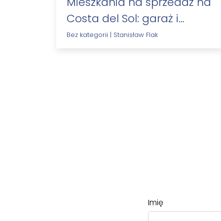
Mieszkania na sprzedaż na
Costa del Sol: garaż i
komórka lokatorska –…
Bez kategorii
|
Stanisław Flak
Imię