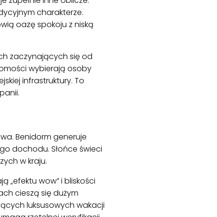
je zupełnie inne oblicze.
adycyjnym charakterze.
owią oazę spokoju z niską
ch zaczynających się od
chomości wybierają osoby
skiej infrastruktury. To
anii.
owa. Benidorm generuje
ego dochodu. Słońce świeci
zych w kraju.
 „efektu wow” i bliskości
cach cieszą się dużym
jących luksusowych wakacji