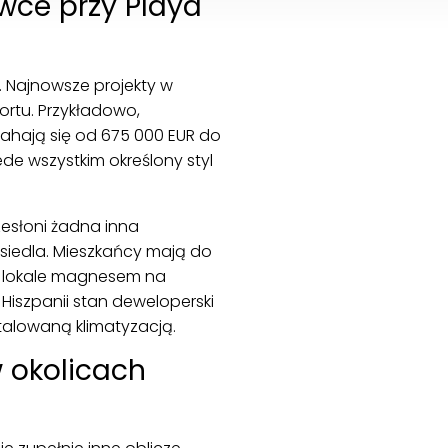
ce przy Playa
. Najnowsze projekty w
fortu. Przykładowo,
ahają się od 675 000 EUR do
de wszystkim określony styl
esłoni żadna inna
iedla. Mieszkańcy mają do
te lokale magnesem na
Hiszpanii stan deweloperski
talowaną klimatyzacją.
 okolicach