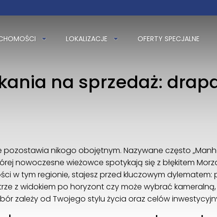
UCHOMOŚCI
LOKALIZACJE
OFERTY SPECJALNE
Casa Playa Sp. z o.o.
Wita Stwosza 48/105
02-661 Warszawa
ania na sprzedaż: drap
+48 576 153 703
kontakt@casaplaya.pl
ie pozostawia nikogo obojętnym. Nazywane często „Manhat
órej nowoczesne wieżowce spotykają się z błękitem Morza
ści w tym regionie, stajesz przed kluczowym dylematem:
rze z widokiem po horyzont czy może wybrać kameralną
bór zależy od Twojego stylu życia oraz celów inwestycyjn