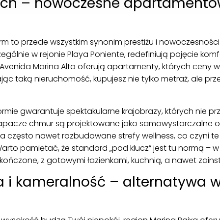
ch – nowoczesne apartamentow
rm to przede wszystkim synonim prestiżu i nowoczesności
czególnie w rejonie Playa Poniente, redefiniują pojęcie kom
Avenida Marina Alta oferują apartamenty, których ceny w
ąc taką nieruchomość, kupujesz nie tylko metraż, ale prze
ie gwarantuje spektakularne krajobrazy, których nie prz
apacze chmur są projektowane jako samowystarczalne os
, a często nawet rozbudowane strefy wellness, co czyni 
rto pamiętać, że standard „pod klucz” jest tu normą – w 
ończone, z gotowymi łazienkami, kuchnią, a nawet zains
 i kameralność – alternatywa w