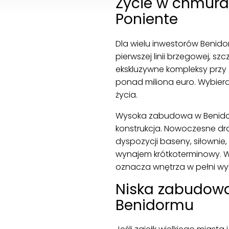
Życie w chmura
Poniente
Dla wielu inwestorów Benido
pierwszej linii brzegowej, sz
ekskluzywne kompleksy przy 
ponad miliona euro. Wybieraj
życia.
Wysoka zabudowa w Benidorm
konstrukcja. Nowoczesne dr
dyspozycji baseny, siłownie
wynajem krótkoterminowy. Wa
oznacza wnętrza w pełni wyk
Niska zabudowa
Benidormu