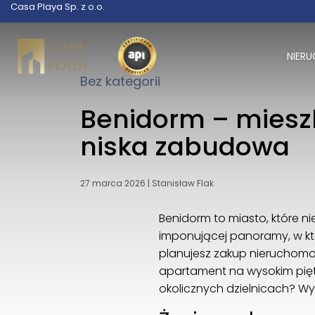
Casa Playa Sp. z o.o.
NIER
Bez kategorii
Benidorm – mieszk
niska zabudowa
27 marca 2026
|
Stanisław Flak
Benidorm to miasto, które n
imponującej panoramy, w kt
planujesz zakup nieruchomo
apartament na wysokim pięt
okolicznych dzielnicach? Wy