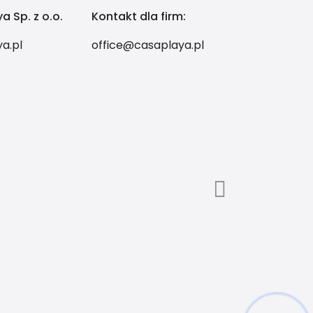
a Sp. z o.o.
Kontakt dla firm:
a.pl
office@casaplaya.pl
Hej! Chętnie Ci pomogę