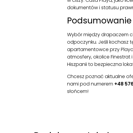
w ciszy. Casa Playa, jako li
dokumentów i statusu prawn
Podsumowanie
Wybór między drapaczem chm
odpoczynku. Jeśli kochasz t
apartamentowce przy Playa P
atmosfery, okolice Finestrat 
Hiszpanii to bezpieczna lokat
Chcesz poznać aktualne ofert
nami pod numerem
+48 576
słońcem!