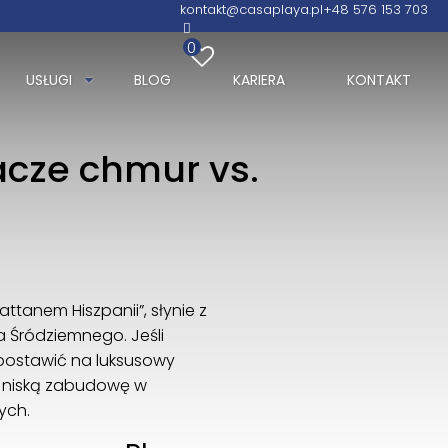
kontakt@casaplaya.pl
+48 576 153 703
0
USŁUGI
BLOG
KARIERA
KONTAKT
acze chmur vs.
tanem Hiszpanii”, słynie z
 Śródziemnego. Jeśli
 postawić na luksusowy
, niską zabudowę w
ych.