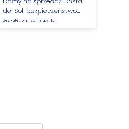
Domy na sprzedaż Costa
del Sol: bezpieczeństwo
osiedli i systemy kontroli…
Bez kategorii
|
Stanisław Flak