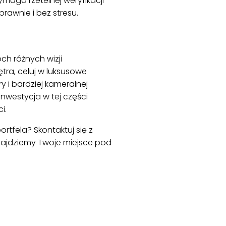
ymaga rzetelnej weryfikacji
awnie i bez stresu.
h różnych wizji
tra, celuj w luksusowe
 i bardziej kameralnej
 inwestycja w tej części
i.
rtfela? Skontaktuj się z
najdziemy Twoje miejsce pod