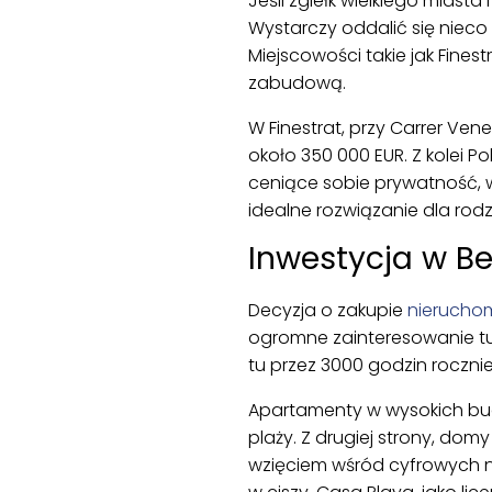
Jeśli zgiełk wielkiego miasta
Wystarczy oddalić się nieco
Miejscowości takie jak Fines
zabudową.
W Finestrat, przy Carrer V
około 350 000 EUR. Z kolei P
ceniące sobie prywatność, wła
idealne rozwiązanie dla rod
Inwestycja w B
Decyzja o zakupie
nieruchom
ogromne zainteresowanie tu
tu przez 3000 godzin rocznie
Apartamenty w wysokich budy
plaży. Z drugiej strony, dom
wzięciem wśród cyfrowych 