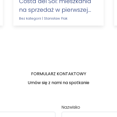
Costa del Sol: mieszkania
na sprzedaż w pierwszej
linii brzegowej –…
Bez kategorii
|
Stanisław Flak
FORMULARZ KONTAKTOWY
Umów się z nami na spotkanie
Nazwisko