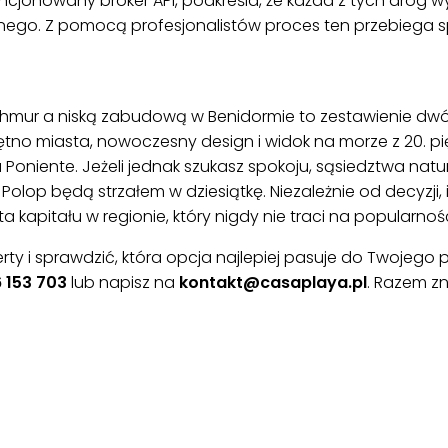
cencjonowany broker API, podkreśla, że każda z tych dróg w
ego. Z pomocą profesjonalistów proces ten przebiega spr
ur a niską zabudową w Benidormie to zestawienie dwóc
ętno miasta, nowoczesny design i widok na morze z 20. pię
oniente. Jeżeli jednak szukasz spokoju, sąsiedztwa natury
i Polop będą strzałem w dziesiątkę. Niezależnie od decyzji,
a kapitału w regionie, który nigdy nie traci na popularnośc
y i sprawdzić, która opcja najlepiej pasuje do Twojego po
 153 703
lub napisz na
kontakt@casaplaya.pl
. Razem z